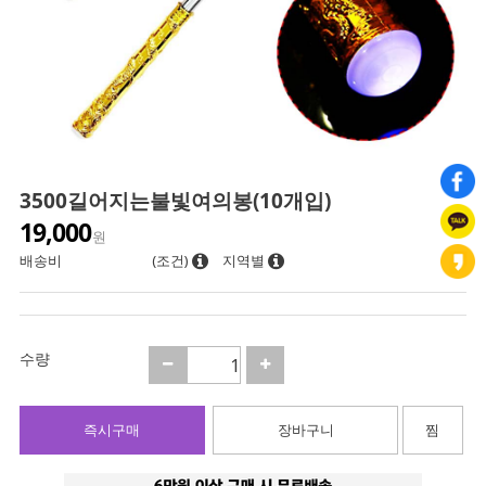
3500길어지는불빛여의봉(10개입)
19,000
원
배송비
(조건)
지역별
수량
즉시구매
장바구니
찜