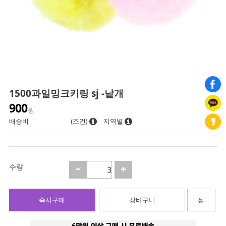
1500과일밍크키링 sj -낱개
900
원
배송비
(조건)
지역별
수량
즉시구매
장바구니
찜