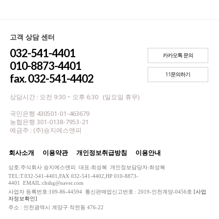
고객 상담 센터
032-541-4401
카카오톡 문의
010-8873-4401
1:1문의하기
fax. 032-541-4402
상담시간 : 오전 9:30 ~ 오후 6:30 (일요일 휴무)
국민은행 430501-01-463679
농협은행 301-0138-7953-21
예금주 : (주)승지에스앤피
회사소개
이용약관
개인정보취급방침
이용안내
상호:주식회사 승지에스앤피 대표:최성복 개인정보담당자:최성복
TEL:T.032-541-4401,FAX 032-541-4402,HP 010-8873-
4401 EMAIL:chshg@naver.com
사업자 등록번호:109-86-44594 통신판매업신고번호 : 2019-인천계양-0456호
[사업
자정보확인]
주소 : 인천광역시 계양구 작전동 476-22