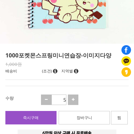
1000포켓몬스프링미니연습장-이미지다양
1,000원
배송비
(조건)
지역별
수량
즉시구매
장바구니
찜