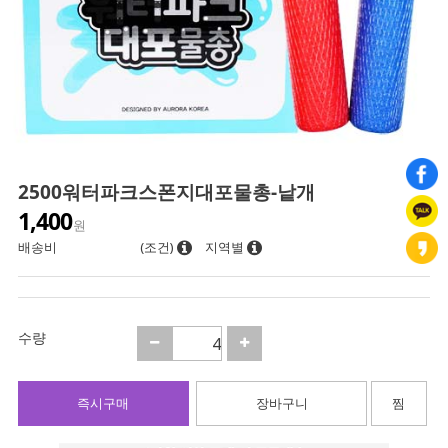
2500워터파크스폰지대포물총-낱개
1,400
원
배송비
(조건)
지역별
수량
즉시구매
장바구니
찜