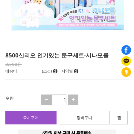
8500산리오 인기있는 문구세트-시나모롤
8,500원
배송비
(조건)
지역별
수량
즉시구매
장바구니
찜