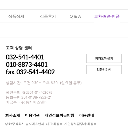
상품상세
상품후기
Q & A
교환·배송·반품
고객 상담 센터
032-541-4401
카카오톡 문의
010-8873-4401
1:1문의하기
fax. 032-541-4402
상담시간 : 오전 9:30 ~ 오후 6:30 (일요일 휴무)
국민은행 430501-01-463679
농협은행 301-0138-7953-21
예금주 : (주)승지에스앤피
회사소개
이용약관
개인정보취급방침
이용안내
상호:주식회사 승지에스앤피 대표:최성복 개인정보담당자:최성복