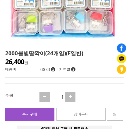
2000불빛딸깍이(24개입)(F일반)
26,400
원
배송비
(조건)
지역별
수량
즉시구매
장바구니
찜