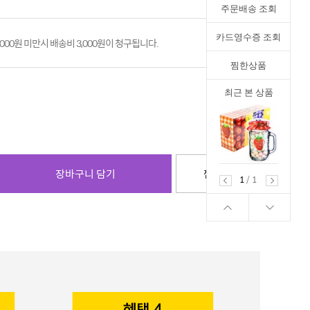
주문배송 조회
카드영수증 조회
,000원 미만시 배송비 3,000원이 청구됩니다.
찜한상품
최근 본 상품
장바구니 담기
찜하기
1
/
1