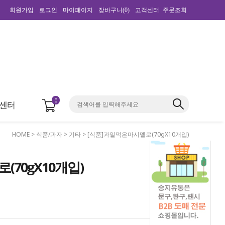
회원가입
로그인
마이페이지
장바구니(
0
)
고객센터
주문조회
0
센터
HOME
>
식품/과자
>
기타
> [식품]과일먹은마시멜로(70gX10개입)
(70gX10개입)