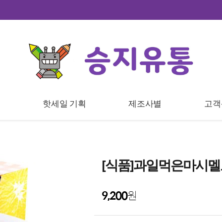
트
핫세일 기획
제조사별
고객
[식품]과일먹은마시멜로
9,200
원