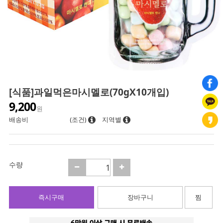
[식품]과일먹은마시멜로(70gX10개입)
9,200
원
배송비
(조건)
지역별
수량
즉시구매
장바구니
찜