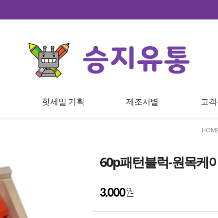
트
핫세일 기획
제조사별
고객
HOM
60p패턴블럭-원목케
3,000
원