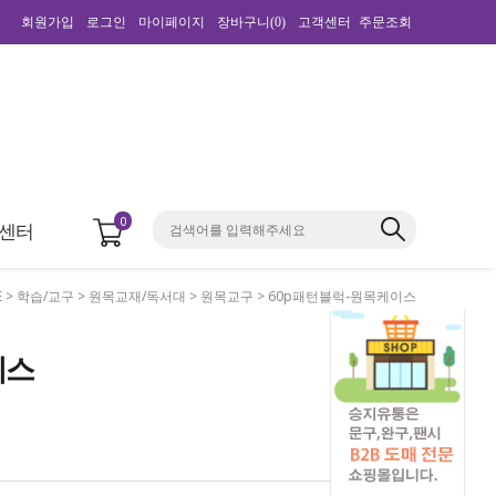
회원가입
로그인
마이페이지
장바구니(
0
)
고객센터
주문조회
0
센터
E
>
학습/교구
>
원목교재/독서대
>
원목교구
> 60p패턴블럭-원목케이스
이스