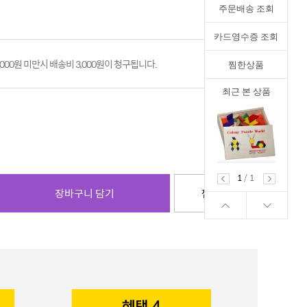
주문배송 조회
카드영수증 조회
,000원 미만시 배송비 3,000원이 청구됩니다.
찜한상품
최근 본 상품
1
/
1
장바구니 담기
찜하기