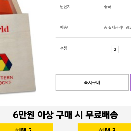
원산지
중국
배송비
총 결제금액이 60
수량
즉시구매