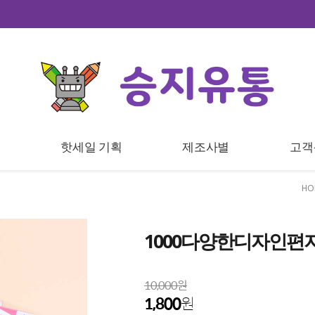
트
핫세일 기획
제조사별
고객
HO
1000다양한디자인편지
10,000원
1,800
원