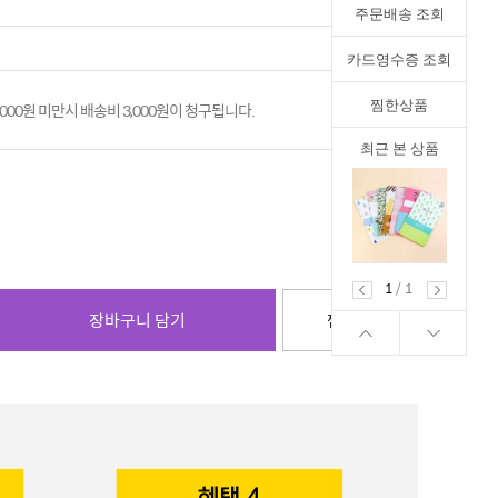
주문배송 조회
카드영수증 조회
찜한상품
,000원 미만시 배송비 3,000원이 청구됩니다.
최근 본 상품
1
/
1
장바구니 담기
찜하기