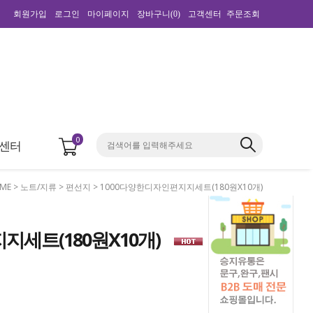
회원가입
로그인
마이페이지
장바구니(
0
)
고객센터
주문조회
0
센터
ME
>
노트/지류
>
편선지
> 1000다양한디자인편지지세트(180원X10개)
지세트(180원X10개)