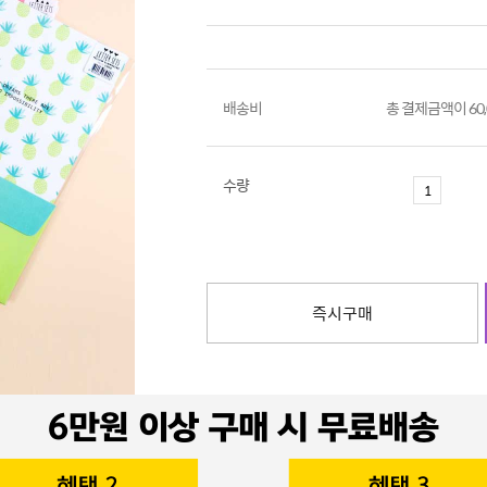
배송비
총 결제금액이 60
수량
즉시구매