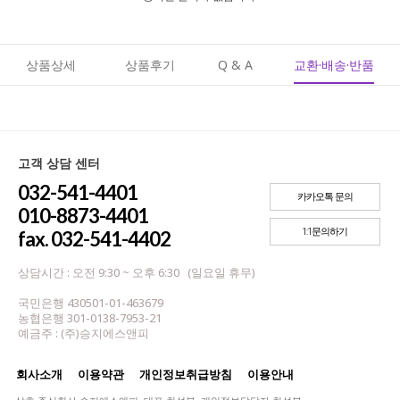
상품상세
상품후기
Q & A
교환·배송·반품
고객 상담 센터
032-541-4401
카카오톡 문의
010-8873-4401
1:1문의하기
fax. 032-541-4402
상담시간 : 오전 9:30 ~ 오후 6:30 (일요일 휴무)
국민은행 430501-01-463679
농협은행 301-0138-7953-21
예금주 : (주)승지에스앤피
회사소개
이용약관
개인정보취급방침
이용안내