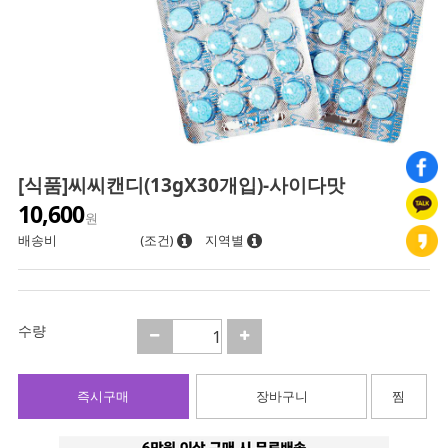
[식품]씨씨캔디(13gX30개입)-사이다맛
10,600
원
배송비
(조건)
지역별
수량
즉시구매
장바구니
찜