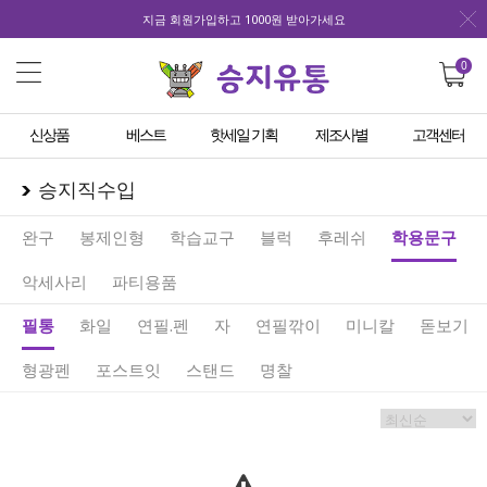
지금 회원가입하고 1000원 받아가세요
0
신상품
베스트
핫세일 기획
제조사별
고객센터
승지직수입
완구
봉제인형
학습교구
블럭
후레쉬
학용문구
악세사리
파티용품
필통
화일
연필.펜
자
연필깎이
미니칼
돋보기
형광펜
포스트잇
스탠드
명찰