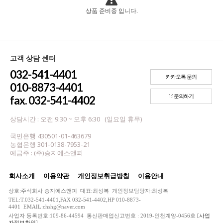
상품 준비중 입니다.
고객 상담 센터
032-541-4401
카카오톡 문의
010-8873-4401
1:1문의하기
fax. 032-541-4402
상담시간 : 오전 9:30 ~ 오후 6:30 (일요일 휴무)
국민은행 430501-01-463679
농협은행 301-0138-7953-21
예금주 : (주)승지에스앤피
회사소개
이용약관
개인정보취급방침
이용안내
상호:주식회사 승지에스앤피 대표:최성복 개인정보담당자:최성복
TEL:T.032-541-4401,FAX 032-541-4402,HP 010-8873-
4401 EMAIL:chshg@naver.com
사업자 등록번호:109-86-44594 통신판매업신고번호 : 2019-인천계양-0456호
[사업
자정보확인]