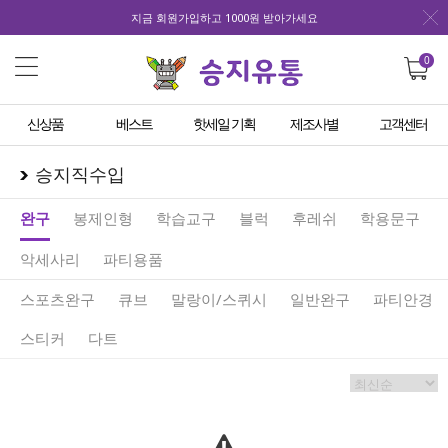
지금 회원가입하고 1000원 받아가세요
0
신상품
베스트
핫세일 기획
제조사별
고객센터
승지직수입
완구
봉제인형
학습교구
블럭
후레쉬
학용문구
악세사리
파티용품
스포츠완구
큐브
말랑이/스퀴시
일반완구
파티안경
스티커
다트