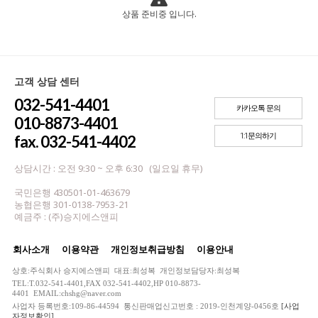
상품 준비중 입니다.
고객 상담 센터
032-541-4401
카카오톡 문의
010-8873-4401
1:1문의하기
fax. 032-541-4402
상담시간 : 오전 9:30 ~ 오후 6:30 (일요일 휴무)
국민은행 430501-01-463679
농협은행 301-0138-7953-21
예금주 : (주)승지에스앤피
회사소개
이용약관
개인정보취급방침
이용안내
상호:주식회사 승지에스앤피 대표:최성복 개인정보담당자:최성복
TEL:T.032-541-4401,FAX 032-541-4402,HP 010-8873-
4401 EMAIL:chshg@naver.com
사업자 등록번호:109-86-44594 통신판매업신고번호 : 2019-인천계양-0456호
[사업
자정보확인]