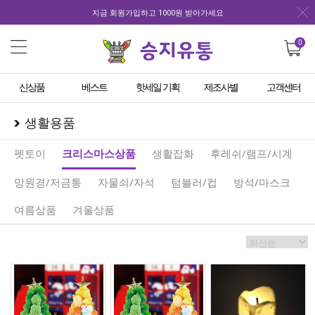
지금 회원가입하고 1000원 받아가세요
0
신상품
베스트
핫세일 기획
제조사별
고객센터
생활용품
펫토이
크리스마스상품
생활잡화
후레쉬/램프/시계
망원경/저금통
자물쇠/자석
텀블러/컵
방석/마스크
여름상품
겨울상품