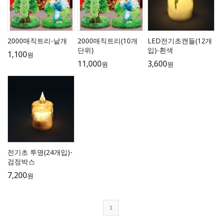
2000매직트리-낱개
2000매직트리(10개
LED전기초캔들(12개
단위)
입)-흰색
1,100
원
11,000
3,600
원
원
전기초 투명(24개입)-
검정박스
7,200
원
1