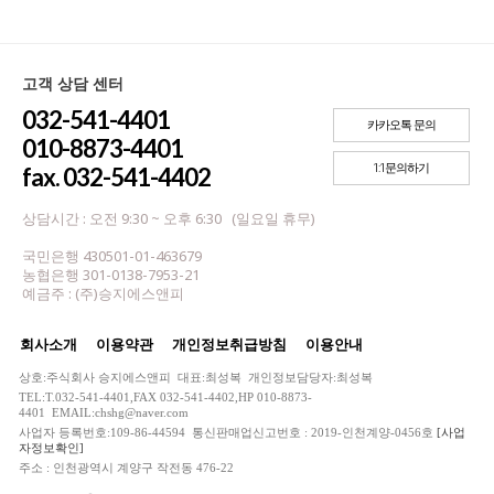
고객 상담 센터
032-541-4401
카카오톡 문의
010-8873-4401
1:1문의하기
fax. 032-541-4402
상담시간 : 오전 9:30 ~ 오후 6:30 (일요일 휴무)
국민은행 430501-01-463679
농협은행 301-0138-7953-21
예금주 : (주)승지에스앤피
회사소개
이용약관
개인정보취급방침
이용안내
상호:주식회사 승지에스앤피 대표:최성복 개인정보담당자:최성복
TEL:T.032-541-4401,FAX 032-541-4402,HP 010-8873-
4401 EMAIL:chshg@naver.com
사업자 등록번호:109-86-44594 통신판매업신고번호 : 2019-인천계양-0456호
[사업
자정보확인]
주소 : 인천광역시 계양구 작전동 476-22